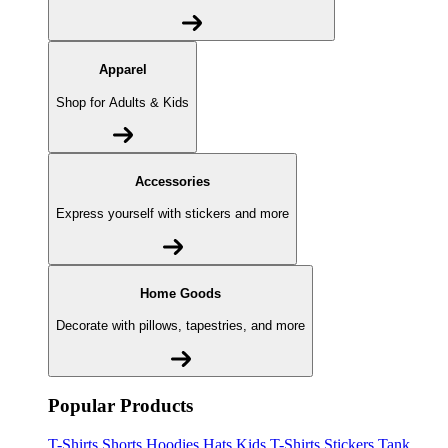
Apparel
Shop for Adults & Kids
Accessories
Express yourself with stickers and more
Home Goods
Decorate with pillows, tapestries, and more
Popular Products
T-Shirts
Shorts
Hoodies
Hats
Kids T-Shirts
Stickers
Tank