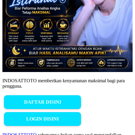
INDOSATTOTO memberikan kenyamanan maksimal bagi para
pengguna.
DAFTAR DISINI
LOGIN DISINI
INDOSATTOTO
sebenarnya bukan cuma soal mengandalkan