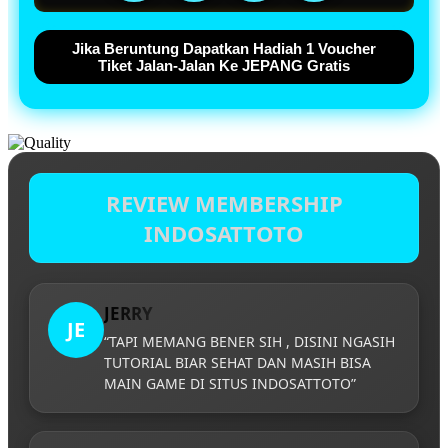
Jika Beruntung Dapatkan Hadiah 1 Voucher
Tiket Jalan-Jalan Ke JEPANG Gratis
REVIEW MEMBERSHIP
INDOSATTOTO
JERRY
JE
“TAPI MEMANG BENER SIH , DISINI NGASIH
TUTORIAL BIAR SEHAT DAN MASIH BISA
MAIN GAME DI SITUS INDOSATTOTO”