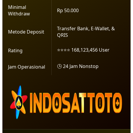
Minimal
Rp 50.000
Withdraw
Transfer Bank, E-Wallet, &
Metode Deposit
QRIS
⭐⭐⭐⭐ 168,123,456 User
Rating
🕒 24 Jam Nonstop
Jam Operasional