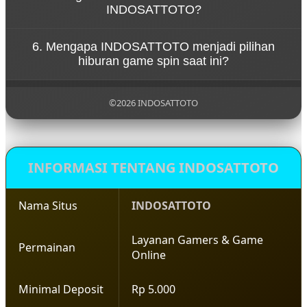
INDOSATTOTO?
visual menarik, koleksi game spin yang beragam,
serta sistem platform yang stabil untuk
Untuk mulai bermain di INDOSATTOTO, pengguna
pengalaman bermain yang nyaman.
6. Mengapa INDOSATTOTO menjadi pilihan
cukup mengunjungi situs resmi INDOSATTOTO,
hiburan game spin saat ini?
melakukan pendaftaran akun, lalu login ke dalam
platform untuk menikmati berbagai permainan
INDOSATTOTO menjadi populer karena
yang tersedia.
menghadirkan pengalaman bermain yang modern,
©2026 INDOSATTOTO
pilihan permainan yang lengkap, serta konsep
hiburan yang santai sehingga pemain dapat
menikmati setiap putaran permainan dengan lebih
menyenangkan.
INFORMASI TENTANG INDOSATTOTO
Nama Situs
INDOSATTOTO
Layanan Gamers & Game
Permainan
Online
Minimal Deposit
Rp 5.000