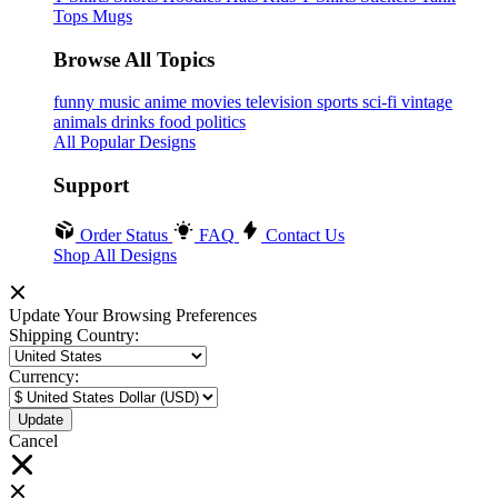
Tops
Mugs
Browse All Topics
funny
music
anime
movies
television
sports
sci-fi
vintage
animals
drinks
food
politics
All Popular Designs
Support
Order Status
FAQ
Contact Us
Shop All Designs
Update Your Browsing Preferences
Shipping Country:
Currency:
Cancel